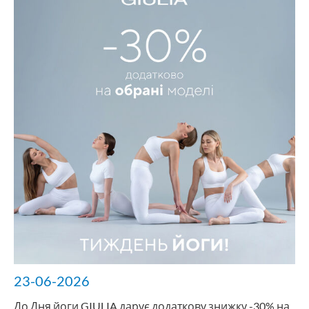
23-06-2026
До Дня йоги GIULIA дарує додаткову знижку -30% на